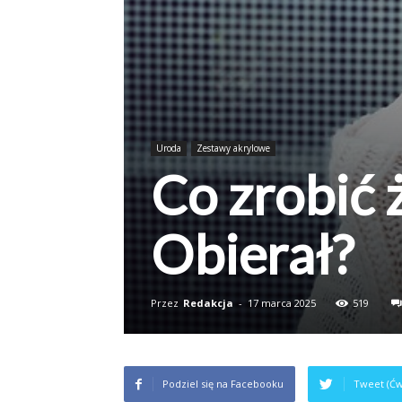
Uroda
Zestawy akrylowe
Co zrobić 
Obierał?
Przez
Redakcja
-
17 marca 2025
519
Podziel się na Facebooku
Tweet (Ćw