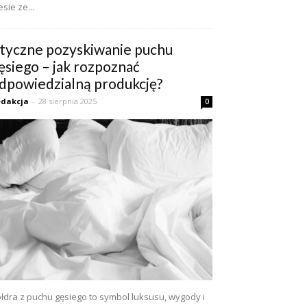
esie ze...
tyczne pozyskiwanie puchu
ęsiego – jak rozpoznać
dpowiedzialną produkcję?
dakcja
-
28 sierpnia 2025
0
łdra z puchu gęsiego to symbol luksusu, wygody i