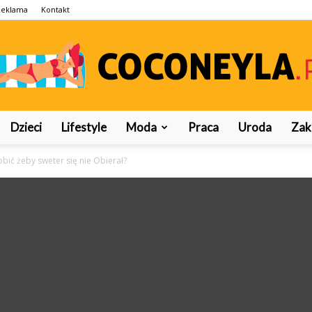
Reklama
Kontakt
Dzieci
Lifestyle
Moda
Praca
Uroda
Zak
Coconeyla.pl
obić żeby sweter się nie Obierał?