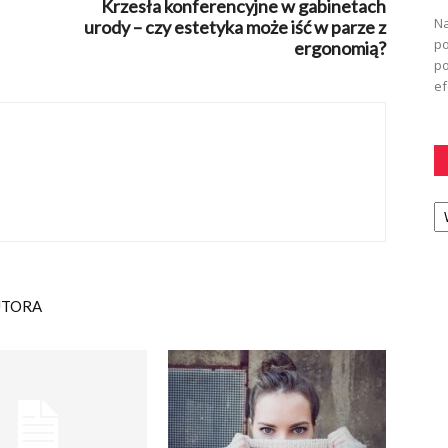
Krzesła konferencyjne w gabinetach
Na
urody – czy estetyka może iść w parze z
po
ergonomią?
po
ef
Ka
UTORA