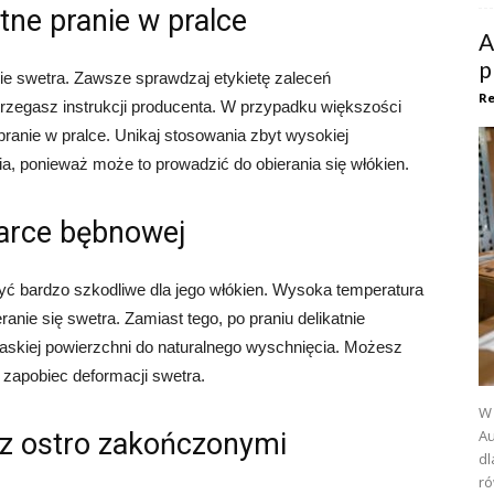
atne pranie w pralce
A
p
e swetra. Zawsze sprawdzaj etykietę zaleceń
Re
trzegasz instrukcji producenta. W przypadku większości
pranie w pralce. Unikaj stosowania zbyt wysokiej
a, ponieważ może to prowadzić do obierania się włókien.
zarce bębnowej
ć bardzo szkodliwe dla jego włókien. Wysoka temperatura
nie się swetra. Zamiast tego, po praniu delikatnie
płaskiej powierzchni do naturalnego wyschnięcia. Możesz
y zapobiec deformacji swetra.
W 
Au
u z ostro zakończonymi
dl
ró