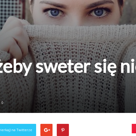
żeby sweter się n
0
ierkaj) na Twitterze