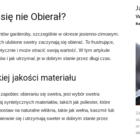
J
się nie Obierał?
w
Re
ntów garderoby, szczególnie w okresie jesienno-zimowym.
 ulubione swetry zaczynają się obierać. To frustrujące,
etycznie i może stracić swoją wartość. W tym artykule
ów i jak utrzymać je w dobrym stanie przez długi czas.
iej jakości materiału
apobiec obieraniu się swetra, jest wybór swetra
 syntetycznych materiałów, takich jak poliester, które
postaw na naturalne włókna, takie jak wełna, kaszmir lub
Za
bieranie się i utrzymają sweter w dobrym stanie przez
st
or
ek