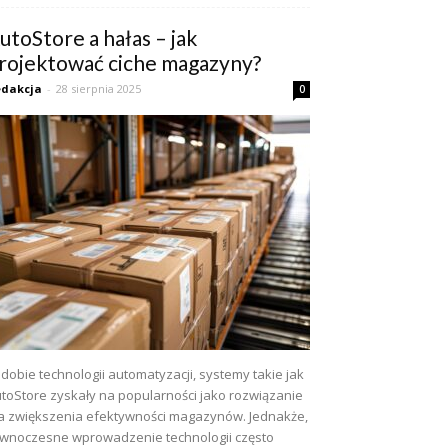
utoStore a hałas – jak
rojektować ciche magazyny?
dakcja
-
28 sierpnia 2025
0
dobie technologii automatyzacji, systemy takie jak
toStore zyskały na popularności jako rozwiązanie
a zwiększenia efektywności magazynów. Jednakże,
wnoczesne wprowadzenie technologii często