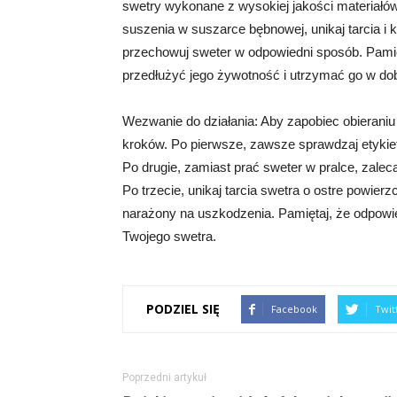
swetry wykonane z wysokiej jakości materiałów, 
suszenia w suszarce bębnowej, unikaj tarcia i
przechowuj sweter w odpowiedni sposób. Pami
przedłużyć jego żywotność i utrzymać go w do
Wezwanie do działania: Aby zapobiec obieraniu
kroków. Po pierwsze, zawsze sprawdzaj etykiet
Po drugie, zamiast prać sweter w pralce, zale
Po trzecie, unikaj tarcia swetra o ostre powier
narażony na uszkodzenia. Pamiętaj, że odpowi
Twojego swetra.
PODZIEL SIĘ
Facebook
Twit
Poprzedni artykuł