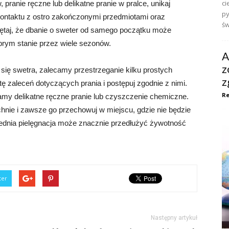
ci
pranie ręczne lub delikatne pranie w pralce, unikaj
py
 kontaktu z ostro zakończonymi przedmiotami oraz
św
ętaj, że dbanie o sweter od samego początku może
brym stanie przez wiele sezonów.
A
z
 się swetra, zalecamy przestrzeganie kilku prostych
z
ę zaleceń dotyczących prania i postępuj zgodnie z nimi.
Re
camy delikatne ręczne pranie lub czyszczenie chemiczne.
zchnie i zawsze go przechowuj w miejscu, gdzie nie będzie
ednia pielęgnacja może znacznie przedłużyć żywotność
ter
Następny artykuł