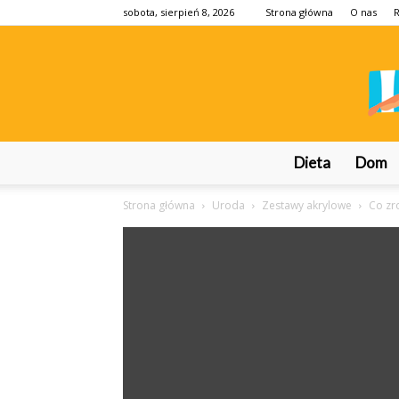
sobota, sierpień 8, 2026
Strona główna
O nas
Dieta
Dom
Strona główna
Uroda
Zestawy akrylowe
Co zr