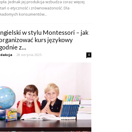
epła. Jednak jej produkcja wzbudza coraz więcej
tań o etyczność i zrównoważoność. Dla
iadomych konsumentów...
ngielski w stylu Montessori – jak
organizować kurs językowy
godnie z...
dakcja
-
28 sierpnia 2025
0