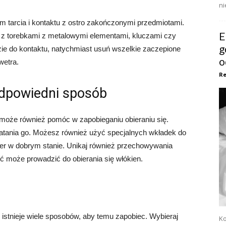
ni
m tarcia i kontaktu z ostro zakończonymi przedmiotami.
E
u z torebkami z metalowymi elementami, kluczami czy
g
dzie do kontaktu, natychmiast usuń wszelkie zaczepione
o
wetra.
Re
odpowiedni sposób
oże również pomóc w zapobieganiu obieraniu się.
niatania go. Możesz również użyć specjalnych wkładek do
r w dobrym stanie. Unikaj również przechowywania
ć może prowadzić do obierania się włókien.
e istnieje wiele sposobów, aby temu zapobiec. Wybieraj
Ko