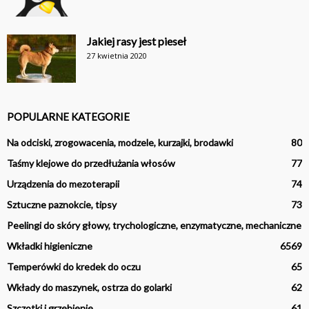
Jakiej rasy jest pieseł
27 kwietnia 2020
POPULARNE KATEGORIE
Na odciski, zrogowacenia, modzele, kurzajki, brodawki
80
Taśmy klejowe do przedłużania włosów
77
Urządzenia do mezoterapii
74
Sztuczne paznokcie, tipsy
73
Peelingi do skóry głowy, trychologiczne, enzymatyczne, mechaniczne
Wkładki higieniczne
65
69
Temperówki do kredek do oczu
65
Wkłady do maszynek, ostrza do golarki
62
Szczotki i grzebienie
61