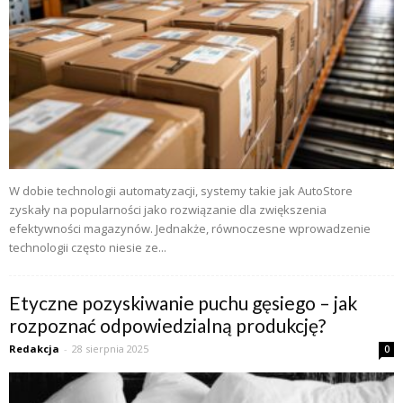
W dobie technologii automatyzacji, systemy takie jak AutoStore
zyskały na popularności jako rozwiązanie dla zwiększenia
efektywności magazynów. Jednakże, równoczesne wprowadzenie
technologii często niesie ze...
Etyczne pozyskiwanie puchu gęsiego – jak
rozpoznać odpowiedzialną produkcję?
Redakcja
-
28 sierpnia 2025
0