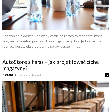
Zapewnienie dostępu do wody w miejscu pracy to standard, który
wpływa na komfort pracowników i organizację dnia. Jednocześnie
rosnące koszty eksploatacyjne sprawiają, że firmy...
AutoStore a hałas – jak projektować ciche
magazyny?
Redakcja
-
28 sierpnia 2025
0