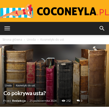
Coconeyla.pl
Strona główna
Uroda
Kosmetyki do ust
Uroda
Kosmetyki do ust
Co pokrywa usta?
Przez
Redakcja
-
25 października 2024
252
0